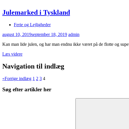
Julemarked i Tyskland
Ferie og Lejligheder
august 10, 2019
september 18, 2019
admin
Kan man lide julen, og har man endnu ikke været på de flotte og super
Læs videre
Navigation til indlæg
«
Forrige indlæg
1
2
3
4
Søg efter artikler her