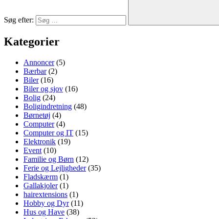
Søg efter:
Kategorier
Annoncer
(5)
Bærbar
(2)
Biler
(16)
Biler og sjov
(16)
Bolig
(24)
Boligindretning
(48)
Børnetøj
(4)
Computer
(4)
Computer og IT
(15)
Elektronik
(19)
Event
(10)
Familie og Børn
(12)
Ferie og Lejligheder
(35)
Fladskærm
(1)
Gallakjoler
(1)
hairextensions
(1)
Hobby og Dyr
(11)
Hus og Have
(38)