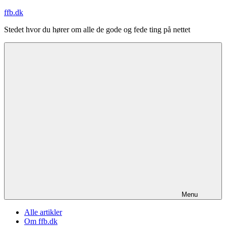
Videre
ffb.dk
til
Stedet hvor du hører om alle de gode og fede ting på nettet
indhold
Menu
Alle artikler
Om ffb.dk