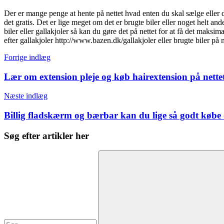
Der er mange penge at hente på nettet hvad enten du skal sælge eller du
det gratis.
Det er lige meget om det er brugte biler eller noget helt a
biler eller gallakjoler så kan du gøre det på nettet for at få det mak
efter gallakjoler http://www.bazen.dk/gallakjoler eller brugte biler p
Indlægsnavigation
Forrige indlæg
Lær om extension pleje og køb hairextension på nettet, 
Næste indlæg
Billig fladskærm og bærbar kan du lige så godt købe 
Søg efter artikler her
Søg
efter: