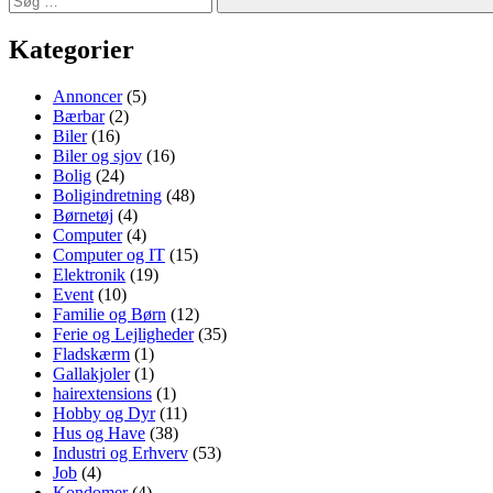
Søg
Kategorier
Annoncer
(5)
Bærbar
(2)
Biler
(16)
Biler og sjov
(16)
Bolig
(24)
Boligindretning
(48)
Børnetøj
(4)
Computer
(4)
Computer og IT
(15)
Elektronik
(19)
Event
(10)
Familie og Børn
(12)
Ferie og Lejligheder
(35)
Fladskærm
(1)
Gallakjoler
(1)
hairextensions
(1)
Hobby og Dyr
(11)
Hus og Have
(38)
Industri og Erhverv
(53)
Job
(4)
Kondomer
(4)