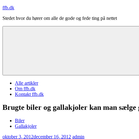
Videre
ffb.dk
til
Stedet hvor du hører om alle de gode og fede ting på nettet
indhold
Alle artikler
Om ffb.dk
Kontakt ffb.dk
Brugte biler og gallakjoler kan man sælge g
Biler
Gallakjoler
oktober 3, 2012
december 16, 2012
admin