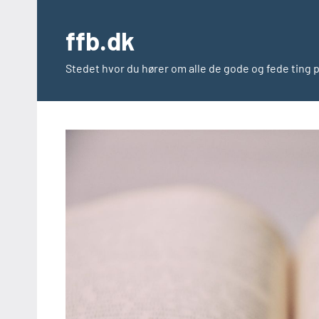
Videre
til
ffb.dk
indhold
Stedet hvor du hører om alle de gode og fede ting 