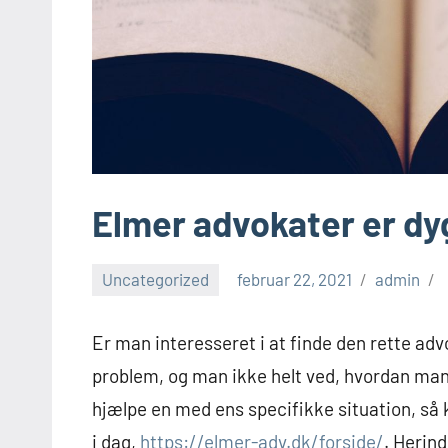
Elmer advokater er dy
Uncategorized
februar 22, 2021
admin
Er man interesseret i at finde den rette advok
problem, og man ikke helt ved, hvordan man s
hjælpe en med ens specifikke situation, så
i dag,
https://elmer-adv.dk/forside/
. Herind