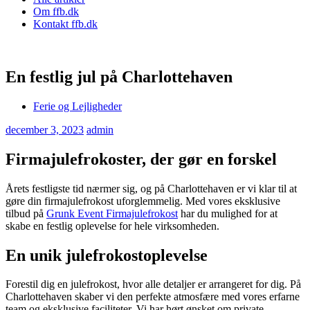
Om ffb.dk
Kontakt ffb.dk
En festlig jul på Charlottehaven
Ferie og Lejligheder
december 3, 2023
admin
Firmajulefrokoster, der gør en forskel
Årets festligste tid nærmer sig, og på Charlottehaven er vi klar til at
gøre din firmajulefrokost uforglemmelig. Med vores eksklusive
tilbud på
Grunk Event Firmajulefrokost
har du mulighed for at
skabe en festlig oplevelse for hele virksomheden.
En unik julefrokostoplevelse
Forestil dig en julefrokost, hvor alle detaljer er arrangeret for dig. På
Charlottehaven skaber vi den perfekte atmosfære med vores erfarne
team og eksklusive faciliteter. Vi har hørt ønsket om private