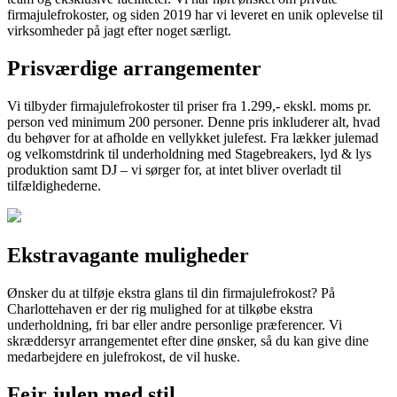
firmajulefrokoster, og siden 2019 har vi leveret en unik oplevelse til
virksomheder på jagt efter noget særligt.
Prisværdige arrangementer
Vi tilbyder firmajulefrokoster til priser fra 1.299,- ekskl. moms pr.
person ved minimum 200 personer. Denne pris inkluderer alt, hvad
du behøver for at afholde en vellykket julefest. Fra lækker julemad
og velkomstdrink til underholdning med Stagebreakers, lyd & lys
produktion samt DJ – vi sørger for, at intet bliver overladt til
tilfældighederne.
Ekstravagante muligheder
Ønsker du at tilføje ekstra glans til din firmajulefrokost? På
Charlottehaven er der rig mulighed for at tilkøbe ekstra
underholdning, fri bar eller andre personlige præferencer. Vi
skræddersyr arrangementet efter dine ønsker, så du kan give dine
medarbejdere en julefrokost, de vil huske.
Fejr julen med stil