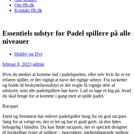
Om ffb.dk
Kontakt ffb.dk
Essentiels udstyr for Padel spillere på alle
niveauer
Hobby og Dyr
februar 8, 2023
admin
Hvis du ønsker at komme ind i padelsporten, eller selv hvis du er en
erfaren spiller, er det vigtigt at have det rigtige udstyr. Fra racketter
og bolde til beskyttelsesudstyr er der nogle få vigtige dele af
udstyret, som alle padelspillere bør have. Lad os tage et kig på, hvad
du skal bruge for at komme i gang med at spille padel.
Racquet
Først og fremmest har enhver padelspiller brug for en god racquet.
Sørg for at vælge en, der er let og har et godt greb, så den føles
behagelig i hånden. Du kan finde racquets, der er specielt designet
til forskellige typer af spillere – begyndere, mellemliggende spillere