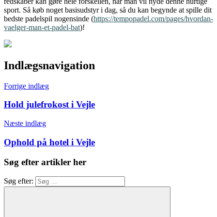
redskaber kan gøre hele forskellen, når man vil nyde denne hurtige
sport. Så køb noget basisudstyr i dag, så du kan begynde at spille dit
bedste padelspil nogensinde
(
https://tempopadel.com/pages/hvordan-
vaelger-man-et-padel-bat
)!
Indlægsnavigation
Forrige indlæg
Hold julefrokost i Vejle
Næste indlæg
Ophold på hotel i Vejle
Søg efter artikler her
Søg efter: