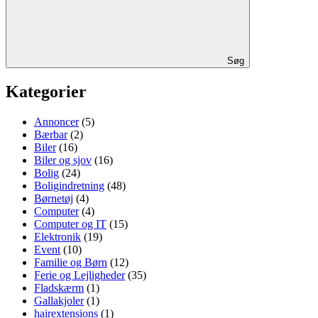
Søg
Kategorier
Annoncer
(5)
Bærbar
(2)
Biler
(16)
Biler og sjov
(16)
Bolig
(24)
Boligindretning
(48)
Børnetøj
(4)
Computer
(4)
Computer og IT
(15)
Elektronik
(19)
Event
(10)
Familie og Børn
(12)
Ferie og Lejligheder
(35)
Fladskærm
(1)
Gallakjoler
(1)
hairextensions
(1)