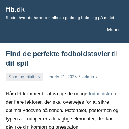
Videre
ffb.dk
til
Stedet hvor du hører om alle de gode og fede ting på nettet
indhold
Menu
Find de perfekte fodboldstøvler til
dit spil
Sport og friluftsliv
marts 21, 2025
admin
Når det kommer til at vælge de rigtige
fodboldsko
, er
der flere faktorer, der skal overvejes for at sikre
optimal ydeevne på banen. Materialet, pasformen og
typen af knopper er alle vigtige elementer, der kan
påvirke din komfort og præstation.