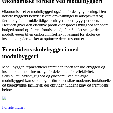
Økonomiske fordele ved modulbyggeri
Økonomisk set er modulbyggeri også en fordelagtig løsning. Den
kortere byggetid betyder lavere omkostninger til arbejdskraft og
færre udgifter til midlertidige løsninger under byggeperioden.
Desuden giver den effektive produktionsproces mulighed for bedre
budgetkontrol og færre uforudsete udgifter. Samlet set gør dette
modulbyggeri til en omkostningseffektiv løsning for skoler og
institutioner, der ønsker at optimere deres ressourcer.
Fremtidens skolebyggeri med
modulbyggeri
Modulbyggeri repræsenterer fremtiden inden for skolebyggeri og
institutioner med sine mange fordele inden for effektivitet,
fleksibilitet, bæredygtighed og økonomi. Ved at vælge
modulbyggeri kan skoler og institutioner sikre moderne, funktionelle
og bæredygtige faciliteter, der opfylder nutidens krav og fremtidens
behov.
Indlægsnavigation
Forrige indlæg