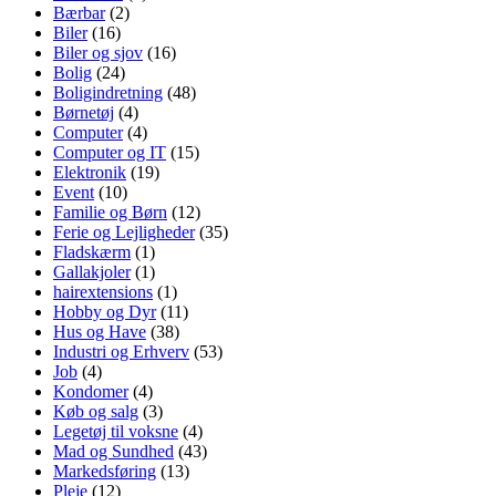
Bærbar
(2)
Biler
(16)
Biler og sjov
(16)
Bolig
(24)
Boligindretning
(48)
Børnetøj
(4)
Computer
(4)
Computer og IT
(15)
Elektronik
(19)
Event
(10)
Familie og Børn
(12)
Ferie og Lejligheder
(35)
Fladskærm
(1)
Gallakjoler
(1)
hairextensions
(1)
Hobby og Dyr
(11)
Hus og Have
(38)
Industri og Erhverv
(53)
Job
(4)
Kondomer
(4)
Køb og salg
(3)
Legetøj til voksne
(4)
Mad og Sundhed
(43)
Markedsføring
(13)
Pleje
(12)