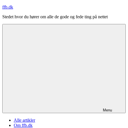
Videre
ffb.dk
til
Stedet hvor du hører om alle de gode og fede ting på nettet
indhold
Menu
Alle artikler
Om ffb.dk