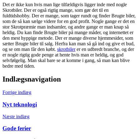
Det er ikke kun hvis man lige tilfældigvis ligger inde med nogle
Skrotbiler. Der er også rigtig mange, som gør det til en
fuldtidshobby. Der er mange, som tager rundt og finder Brugte biler,
som de så kan sælge videre for en god profit. Nogle gange er det en
stor Skrotpræmie man indsamler, og andre gange er man knap så
heldig. Du kan finde Brugte biler på mange måder, og internettet er
den mest hyppige metode. Der er mange diverse hjemmesider, som
sætter Brugte biler til salg. Herfra kan man så gå ind og give et bud,
og se om man får den købt.
skrotbiler
er en udbredt branche, og der
er nogle rigtig gode penge at hente hvis man er heldig, og god
selvfølgelig. Man skal bare se at komme i gang, så man kan blive
bedre med tiden.
Indlægsnavigation
Forrige indlæg
Nyt teknologi
Næste indlæg
Gode ferier