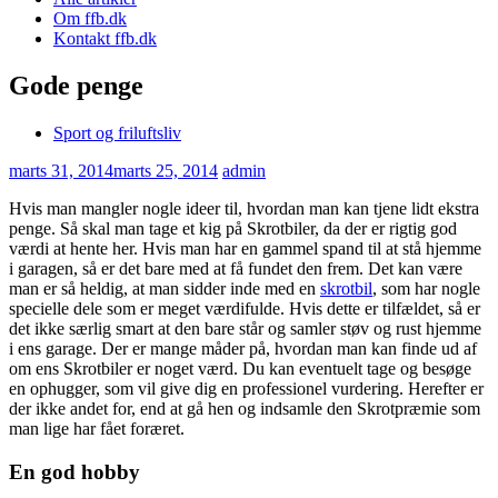
Om ffb.dk
Kontakt ffb.dk
Gode penge
Sport og friluftsliv
marts 31, 2014
marts 25, 2014
admin
Hvis man mangler nogle ideer til, hvordan man kan tjene lidt ekstra
penge. Så skal man tage et kig på Skrotbiler, da der er rigtig god
værdi at hente her. Hvis man har en gammel spand til at stå hjemme
i garagen, så er det bare med at få fundet
den frem. Det kan være
man er så heldig, at man sidder inde med en
skrotbil
, som har nogle
specielle dele som er meget værdifulde. Hvis dette er tilfældet, så er
det ikke særlig smart at den bare står og samler støv og rust hjemme
i ens garage. Der er mange måder på, hvordan man kan finde ud af
om ens Skrotbiler er noget værd. Du kan eventuelt tage og besøge
en ophugger, som vil give dig en professionel vurdering. Herefter er
der ikke andet for, end at gå hen og indsamle den Skrotpræmie som
man lige har fået foræret.
En god hobby