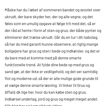
Måske har du i løbet af sommeren bandet og svovlet over
ukrudt, der bare skyder her, der og alle vegne, og det
føles som en umulig opgave at følge trit med det, så er
der råd at hente i form af sten og grus, der både pynter og
eliminerer det trælse ukrudt. Går du en tur i dit nabolag,
så har du med garanti kunne observere, at rigtig mange
boligejere har grus og sten i bede og indkørsler, og det er
da bare med at komme med på denne smarte
funktionelle trend. At fylde dine bede op med grus og
sand gør, at der ikke er vedligehold, og det ser samtidig
flot og moderne ud, så der er alle mulige gode grunde til
at vælge denne smarte løsning. Vi linker til Grus og
Affald.dk lige her, hvor du kan købe sten og grus,
indkørsel underlag, jord og grus og meget meget andet.
Klik blot her og kom sikkert videre