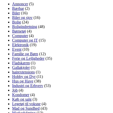
Annoncer
(5)
Bærbar
(2)
Biler
(16)
Biler og sjov
(16)
Bolig
(24)
Boligindretning
(48)
Børnetøj
(4)
Computer
(4)
Computer og IT
(15)
Elektronik
(19)
Event
(10)
Familie og Børn
(12)
Ferie og Lejligheder
(35)
Fladskærm
(1)
Gallakjoler
(1)
hairextensions
(1)
Hobby og Dyr
(11)
Hus og Have
(38)
Industri og Erhverv
(53)
Job
(4)
Kondomer
(4)
Køb og salg
(3)
Legetøj til voksne
(4)
Mad og Sundhed
(43)
Markedsføring
(13)