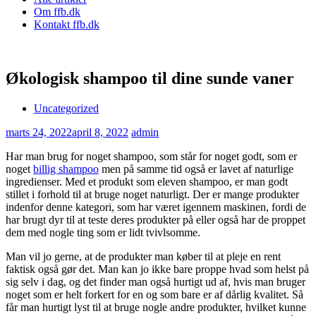
Om ffb.dk
Kontakt ffb.dk
Økologisk shampoo til dine sunde vaner
Uncategorized
marts 24, 2022
april 8, 2022
admin
Har man brug for noget shampoo, som står for noget godt, som er
noget
billig shampoo
men på samme tid også er lavet af naturlige
ingredienser. Med et produkt som eleven shampoo, er man godt
stillet i forhold til at bruge noget naturligt. Der er mange produkter
indenfor denne kategori, som har været igennem maskinen, fordi de
har brugt dyr til at teste deres produkter på eller også har de proppet
dem med nogle ting som er lidt tvivlsomme.
Man vil jo gerne, at de produkter man køber til at pleje en rent
faktisk også gør det. Man kan jo ikke bare proppe hvad som helst på
sig selv i dag, og det finder man også hurtigt ud af, hvis man bruger
noget som er helt forkert for en og som bare er af dårlig kvalitet. Så
får man hurtigt lyst til at bruge nogle andre produkter, hvilket kunne