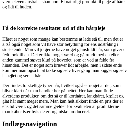
være eleven australia shampoo. Et naturligt produkt til pleje af håret
og lidt til huden.
Få de korrekte resultater ud af din hårpleje
Håret er noget som mange kan bestemme at lade stå til, men det er
altså også noget som vil have stor betydning for ens udstråling i
sidste ende. Man vil jo gerne have noget glansfuldt hår, som giver et
fedt look til en. Det er ikke noget værd og gå rundt med en eller
anden gammel støvet klud på hovedet, som er ved at falde fra
hinanden. Det er noget som kræver lidt arbejde, men i sidste ende
kommer man også til at takke sig selv hver gang man kigger sig selv
i spejlet og ser sit hår.
Der findes forskellige typer hår, hvilket også er noget af det, som
bliver klart når man handler her på nettet. Her kan man finde
alverdens produkter, om det så er til korthåret, langhåret, krøllet og
glat hår samt meget mere. Man kan helt sikkert finde en pris der er
ens tid værd, og det samme gælder for kvaliteten af produkterne
man køber især hvis de er organiske produceret.
Indlægsnavigation