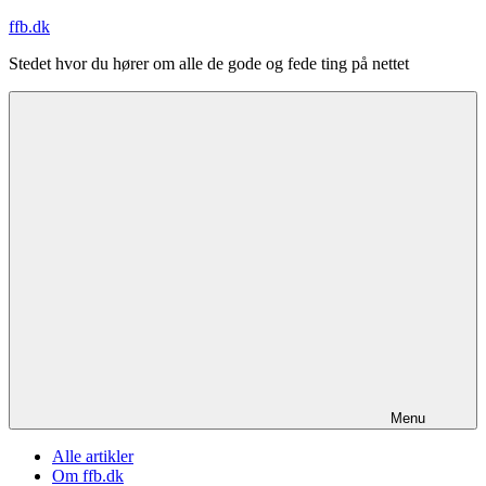
Videre
ffb.dk
til
Stedet hvor du hører om alle de gode og fede ting på nettet
indhold
Menu
Alle artikler
Om ffb.dk