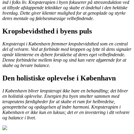
ind i folks liv. Kropsterapien i byen fokuserer på stressreduktion ved
at tilbyde afslappende teknikker og skabe et åndehul i den hektiske
hverdag. Dette giver klienter mulighed for at genoplade og styrke
deres mentale og følelsesmæssige velbefindende.
Kropsbevidsthed i byens puls
Kropsterapi i København fremmer kropsbevidsthed som en central
del af velvære. Ved at forbinde med kroppen og lytte til dens signaler
opnår klienterne en dybere forståelse af deres eget velbefindende.
Denne forbindelse mellem krop og sind kan være afgørende for at
skabe og bevare balance.
Den holistiske oplevelse i København
I København bliver kropsterapi ikke bare en behandling; det bliver
en holistisk oplevelse. Energien fra byen smelter sammen med
terapeutens færdigheder for at skabe et rum for helbredelse,
genoprettelse og opdagelsen af indre harmoni. Kropsterapien i
København er ikke kun en luksus; det er en investering i dit velvære
og balance i livet.