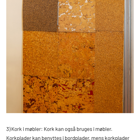
3) Kork i møbler: Kork kan også bruges i møbler.
Korkplader kan benyttes i bordplader, mens korkplader