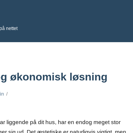
på nettet
 og økonomisk løsning
in
har liggende på dit hus, har en endog meget stor
r sig ud. Det æstetiske er naturligvis vigtigt, men