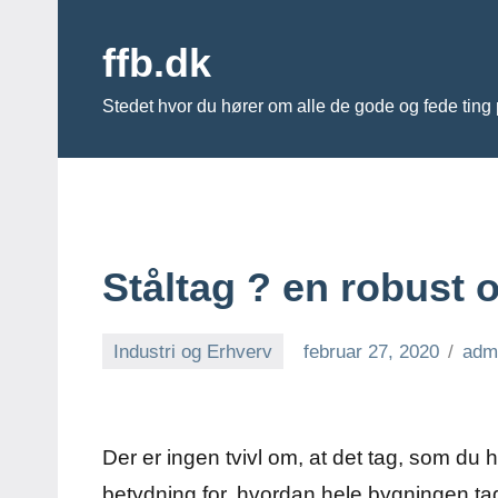
Videre
til
ffb.dk
indhold
Stedet hvor du hører om alle de gode og fede ting 
Ståltag ? en robust
Industri og Erhverv
februar 27, 2020
adm
Der er ingen tvivl om, at det tag, som du 
betydning for, hvordan hele bygningen tage