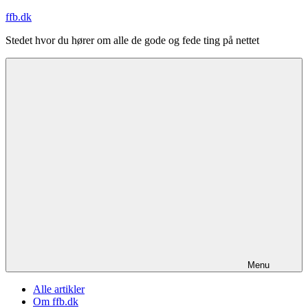
Videre
ffb.dk
til
Stedet hvor du hører om alle de gode og fede ting på nettet
indhold
Menu
Alle artikler
Om ffb.dk