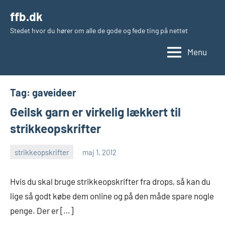
Videre
ffb.dk
til
Stedet hvor du hører om alle de gode og fede ting på nettet
indhold
Menu
Tag:
gaveideer
Geilsk garn er virkelig lækkert til
strikkeopskrifter
strikkeopskrifter
maj 1, 2012
admin
Hvis du skal bruge strikkeopskrifter fra drops, så kan du
lige så godt købe dem online og på den måde spare nogle
penge. Der er […]