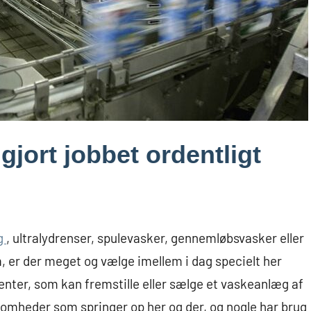
jort jobbet ordentligt
g
, ultralydrenser, spulevasker, gennemløbsvasker eller
m, er der meget og vælge imellem i dag specielt her
center, som kan fremstille eller sælge et vaskeanlæg af
ksomheder som springer op her og der, og nogle har brug