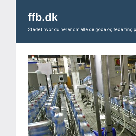
Videre
til
ffb.dk
indhold
Stedet hvor du hører om alle de gode og fede ting 