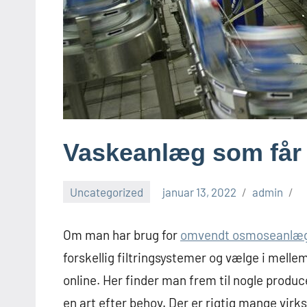
Vaskeanlæg som får g
Uncategorized
januar 13, 2022
admin
Om man har brug for
omvendt osmoseanlæ
forskellig filtringsystemer og vælge i melle
online. Her finder man frem til nogle produ
en art efter behov. Der er rigtig mange vir