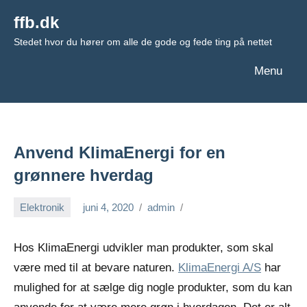
Videre
ffb.dk
til
Stedet hvor du hører om alle de gode og fede ting på nettet
indhold
Menu
Anvend KlimaEnergi for en
grønnere hverdag
Elektronik
juni 4, 2020
admin
Hos KlimaEnergi udvikler man produkter, som skal
være med til at bevare naturen.
KlimaEnergi A/S
har
mulighed for at sælge dig nogle produkter, som du kan