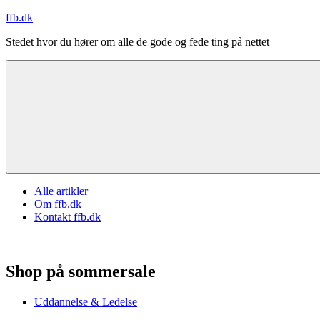
Videre
ffb.dk
til
Stedet hvor du hører om alle de gode og fede ting på nettet
indhold
Alle artikler
Om ffb.dk
Kontakt ffb.dk
Shop på sommersale
Uddannelse & Ledelse