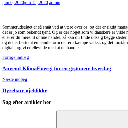
juni 6, 2020
juni 15, 2020
admin
Sommerudsalget er så småt ved at være over os, og der er rigtig mange
det er jo som bekendt tjent. Og er der noget som vi danskere er vilde 
eller er du mere til online handel, så kan du finde udsalg begge steder.
og det er bestemt en handleform der er i kæmpe vækst, og det forstår
digitalt, og vi er ellevilde med at nethandle.
Indlægsnavigation
Forrige indlæg
Anvend KlimaEnergi for en grønnere hverdag
Næste indlæg
Dyrebare øjeblikke
Søg efter artikler her
Søg
efter: