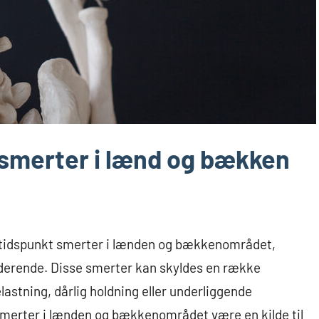
l smerter i lænd og bækken
 tidspunkt smerter i lænden og bækkenområdet,
iderende. Disse smerter kan skyldes en række
lastning, dårlig holdning eller underliggende
smerter i lænden og bækkenområdet være en kilde til