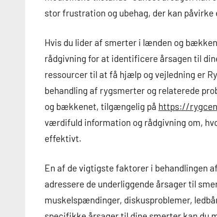
stor frustration og ubehag, der kan påvirke e
Hvis du lider af smerter i lænden og bækken
rådgivning for at identificere årsagen til di
ressourcer til at få hjælp og vejledning er R
behandling af rygsmerter og relaterede pro
og bækkenet, tilgængelig på
https://rygce
værdifuld information og rådgivning om, h
effektivt.
En af de vigtigste faktorer i behandlingen 
adressere de underliggende årsager til sme
muskelspændinger, diskusproblemer, ledbånd
specifikke årsager til dine smerter kan du 