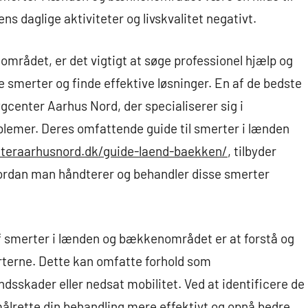
ns daglige aktiviteter og livskvalitet negativt.
området, er det vigtigt at søge professionel hjælp og
ne smerter og finde effektive løsninger. En af de bedste
ygcenter Aarhus Nord, der specialiserer sig i
blemer. Deres omfattende guide til smerter i lænden
nteraarhusnord.dk/guide-laend-baekken/
, tilbyder
vordan man håndterer og behandler disse smerter
af smerter i lænden og bækkenområdet er at forstå og
rterne. Dette kan omfatte forhold som
sskader eller nedsat mobilitet. Ved at identificere de
målrette din behandling mere effektivt og opnå bedre