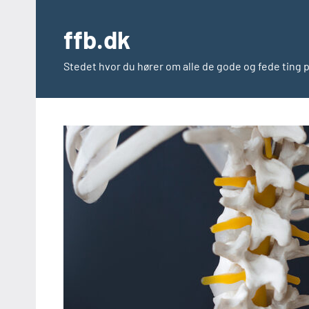
Videre
til
ffb.dk
indhold
Stedet hvor du hører om alle de gode og fede ting 