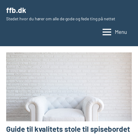
Videre
ffb.dk
til
Stedet hvor du hører om alle de gode og fede ting på nettet
indhold
Menu
Guide til kvalitets stole til spisebordet